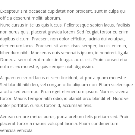
Excepteur sint occaecat cupidatat non proident, sunt in culpa qui
officia deserunt mollit laborum.
Nunc cursus in tellus quis luctus. Pellentesque sapien lacus, facilisis
non purus quis, placerat gravida lorem. Sed feugiat tortor eu enim
dapibus dictum. Praesent non dolor efficitur, lacinia dui volutpat,
elementum lacus. Praesent sit amet risus semper, iaculis enim in,
bibendum nibh. Maecenas quis venenatis ipsum, id hendrerit ligula.
Donec a sem ut erat molestie feugiat ac ut elit. Proin consectetur
nulla et ex molestie, quis semper nibh dignissim.
Aliquam euismod lacus et sem tincidunt, at porta quam molestie.
Sed blandit nibh leo, vel congue odio aliquam non. Etiam scelerisque
a odio sed euismod. Proin eget elementum ipsum. Nam et viverra
tortor. Mauris tempor nibh odio, id blandit arcu blandit et. Nunc vel
dolor porttitor, cursus tortor id, accumsan felis.
Aenean ornare metus purus, porta pretium felis pretium sed. Proin
placerat tortor a mauris volutpat lacinia. Etiam condimentum
vehicula vehicula.